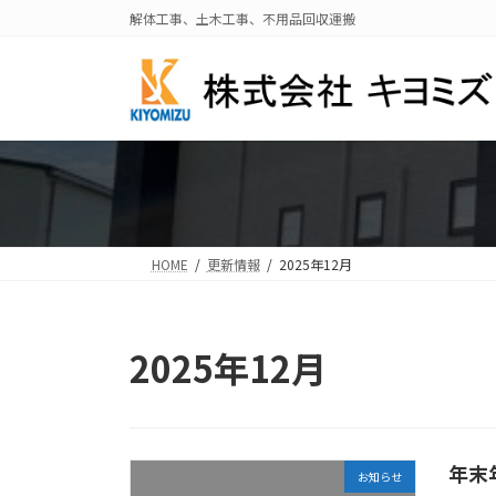
コ
ナ
解体工事、土木工事、不用品回収運搬
ン
ビ
テ
ゲ
ン
ー
ツ
シ
へ
ョ
ス
ン
キ
に
ッ
移
プ
動
HOME
更新情報
2025年12月
2025年12月
年末
お知らせ