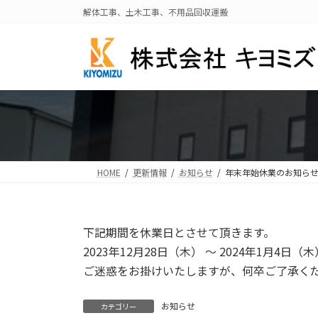
コ
ナ
解体工事、土木工事、不用品回収運搬
ン
ビ
テ
ゲ
ン
ー
ツ
シ
へ
ョ
ス
ン
キ
に
ッ
移
プ
動
HOME
更新情報
お知らせ
年末年始休業のお知ら
下記期間を休業日とさせて頂きます。
2023年12月28日（木） ～ 2024年1月4日（木
ご迷惑をお掛けいたしますが、何卒ご了承く
お知らせ
カテゴリー